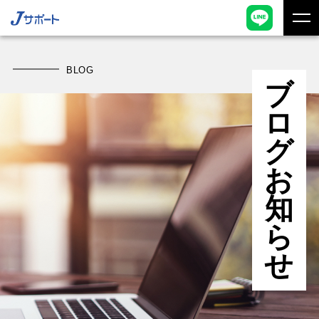
BLOG
ブ
ロ
グ
お
知
ら
せ