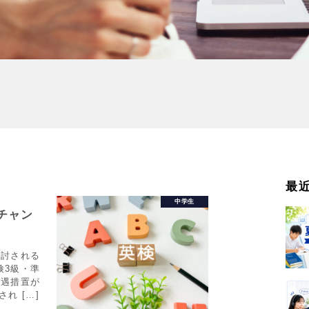
最
中学生
チャン
検討される
検3級・準
優遇措置が
れ […]