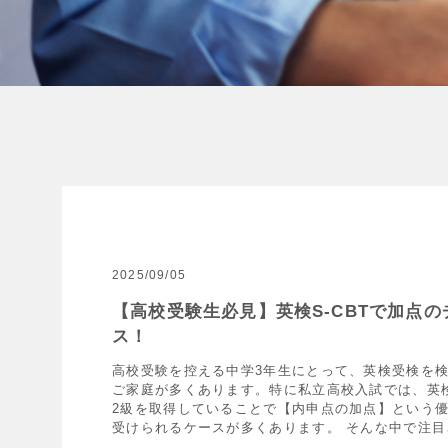
2025/09/05
【高校受験生必見】英検S-CBTで加点の
ス！
高校受験を控える中学3年生にとって、英検受検を
ご家庭が多くあります。特に私立高校入試では、英
2級を取得していることで【内申点の加点】という
受けられるケースが多くあります。 そんな中で注目さ