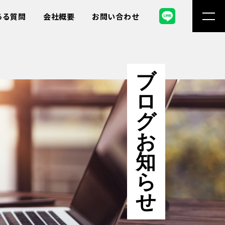
ある質問
会社概要
お問い合わせ
ブ
ロ
グ
お
知
ら
せ